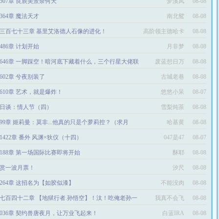
507章 良辰美景奈何天
梦溪凤
08-08
364章 魔法天才
南北鸳
08-08
三百七十三章 基里艾洛德人石像的进化！
高阶领主德哈卡
08-08
486章 计划开始
月非梦
08-08
646章 一脚踩空！暗河底下藏着什么，三个行星大佬联
废蓝想日万
08-08
都干不死我
602章 兮夜别装了
古城老巷
08-08
610章 艺术，就是爆炸！
悠悠小呆
08-07
日谈：情人节（四）
雪梨炖茶
08-08
99章 姬莉曼：莫非...他真的只是个萝莉控？（求月
哈基黄
08-08
！）
1422章 番外 风渊×狄仪（十四）
047是47
08-07
188章 第一场国际比赛即将开始
酥耶
08-08
赏一波月票！
汐尺
08-08
264章 这招名为【如胶似漆】
不能没肉
08-08
七百四十二章 【地狱行者.孙悟空】！汰！吃俺老孙一
我真不会飞
08-08
！
036章 契约兽唐夜月，让万业飞起来！
白蓝IRA
08-08