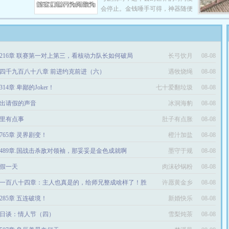
会停止。金钱唾手可得，神器随便
殊奖励可以
在对着我们病房一个漂亮小护士意
捡，只要破防，没人能挡我一击！
切都会有
淫到关键的时刻，突然从我们病房
会被系统抹
我管辖的一个病室里传来一声凄厉
，这是爽和
的惨叫，我立刻飞奔过去于是我的
和死亡并存
一段奇怪的人生旅程从此开始，直
216章 联赛第一对上第三，看核动力队长如何破局
长弓饮月
08-08
签作品，放
到一年后我鬼使神差真地爬进了我
们医院太平间里的一个棺材盒子...
四千九百八十八章 前进约克前进（六）
遇牧烧绳
08-08
314章 卑鄙的Joker！
七十爱翻垃圾
08-08
出请假的声音
冰洞海豹
08-08
里有点事
肚子有点胀
08-08
765章 灵界剧变！
橙汁加盐
08-08
489章.国战击杀敌对领袖，那妥妥是金色成就啊
墨守于规
08-08
假一天
肉沫砂锅粉
08-08
一百八十四章：主人也真是的，给师兄整成啥样了！胜
许愿黄金乡
08-08
依旧属于九界门！
285章 五连破境！
新婚快乐
08-08
日谈：情人节（四）
雪梨炖茶
08-08