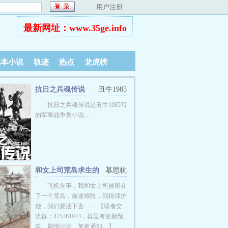
用户注册
最新网址：www.35ge.info
完本小说
轨迹
热点
龙虎榜
抗日之兵魂传说
丑牛1985
抗日之兵魂传说是丑牛1985写
的军事战争类小说....
和女上司荒岛求生的
慕思杭
日子
飞机失事，我和女上司被困在
了一个荒岛，前途艰险，我得保护
她，我们要活下去…… 【读者交
流群：475361973，群里有更新预
告、剧情讨论、加更通知。】