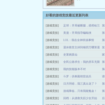
途。 评分最高的人特
带出动漫中的人物，一
嘀…… 评分最低的人
好看的游戏竞技最近更新列表
杀，死也是有嘀，嘎嘎
刺激的世界，也是危险
[游戏竞技]
足球：开局被断腿，搭档哈兰
第
的世界…… （一组内
德！
心收藏，求下推荐票）
[游戏竞技]
美漫：开局指导蝙蝠侠
第
[游戏竞技]
LOL：我在全神班搞事情
第
[游戏竞技]
退休救世主掉到锤四万哪算退
发
休啊
[游戏竞技]
史莱姆真仙
家
[游戏竞技]
全民公路求生：我的房车无限
第
进化
[游戏竞技]
我的技能版本不对
第
[游戏竞技]
斗罗：供奉殿绝世凶兵
请
[游戏竞技]
日月同错，我三真出龙了？
第
利
[游戏竞技]
游戏降临，只有我能氪金！
第
[游戏竞技]
回档：从拯救失踪少女开始
后