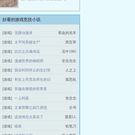
好看的游戏竞技小说
[游戏]
无限动漫录
晕血的羔羊
[游戏]
太平间美丽女尸
西百草
[游戏]
抗日之兵魂传说
丑牛1985
[游戏]
漫威世界的催眠师
安岳先生
[游戏]
我在时间停止的玄幻世
人之上
界为所欲为
[游戏]
和女上司荒岛求生的日
慕思杭
子
[游戏]
穿越在聊斋的世界里
碧海蓝天是我老婆
[游戏]
一上到底
舍念念
[游戏]
王者荣耀之妲己诱惑
古书
[游戏]
这游戏也太真实了
晨星LL
[游戏]
殖装
铅笔刀