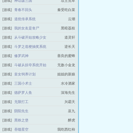
[游戏]
神话版三国
坟土荒草
[游戏]
青春不回头
秦受吃白菜
[游戏]
道统传承系统
云潮
[游戏]
我的女友是丧尸
黑暗荔枝
[游戏]
从斗破开始攻略少女
道灵轩
[游戏]
斗罗之造梗抽奖系统
逆长天
[游戏]
修罗武神
善良的蜜蜂
[游戏]
斗破从掠夺系统开始
无敌小金龙
[游戏]
皇女饲养计划
姐姐的新娘
[游戏]
三国小术士
水冷酒家
[游戏]
德萨罗人鱼
深海先生
[游戏]
无限打工
兴霸天
[游戏]
阴阳先生
巫九
[游戏]
黑铁之堡
醉虎
[游戏]
吞噬星空
我吃西红柿