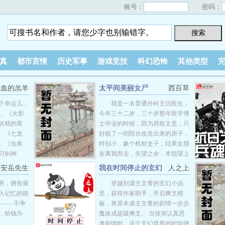
账号：
密码：
真
都市言情
历史军事
游戏竞技
科幻恐怖
其他类型
晕血的羔羊
太平间美丽女尸
西百草
个幸运儿，
我是一名普通外科主治医生，
， 《火影
今年三十二岁，三十岁那年医学博
妖精的尾
士毕业的时候，因为房租太贵，只
、《七龙
好租了一间阳台改造出来的房子，
、《虫奉
特别小，象个棺材盒子，结果女朋
刀剑神
友离我而去，失望之余，本指望上
、《罪恶王
班时的工资能够改善居住条件，结
安岳先生
我在时间停止的玄幻
人之上
、《驱魔少
果微薄的工资也没有让我如愿。因
世界为所欲为
界，拥有催
穿越到虐主文青的玄幻小说
《机巧少女
为没有房子，女人也自然就不会有
入记忆的能
里，获得作家助手，开启爽文模
神》、《东
了，男人嘛，难免有时候会饥渴，
—— 不争
板，将原本虐主文青的剧情一步步
》、《恶魔
无奈之下，只好以意淫凑合着对
，给钱办
魔改成超级爽文。 当徐寅认真思
》、
付。这个棺材盒子样的房间睡了大
考剧情时，这个玄幻世界的时间便
成为他们的征
概有一年的时候吧，这一天，我正