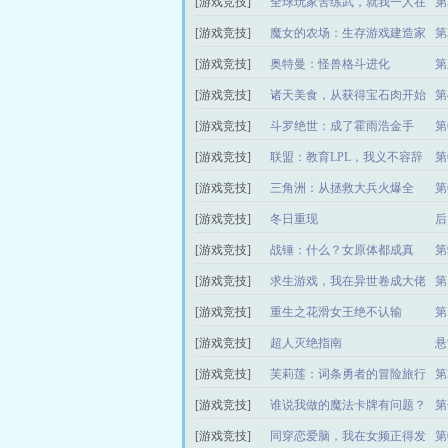
[游戏竞技]
全球玩家苦练武，就我一人在
第
修仙
[游戏竞技]
魔女的农场：生存游戏建造家
第
园
[游戏竞技]
奥特曼：怪兽格斗进化
第
[游戏竞技]
诸天美食，从获得宝石肉开始
第
[游戏竞技]
斗罗绝世：成了霍雨浩金手
第
指！
手
[游戏竞技]
联盟：教育LPL，我义不容辞
第
[游戏竞技]
三角洲：从拯救大兵火爆全
第
网！
[游戏竞技]
冬日重现
后
[游戏竞技]
战锤：什么？女原体都成真
第
了？
票
[游戏竞技]
求生游戏，我在异世卷成大佬
第
[游戏竞技]
重生之花滑女王绝不认输
第
[游戏竞技]
超人灭绝指南
悬
[游戏竞技]
芙莉莲：词条勇者的冒险旅行
第
[游戏竞技]
谁说我做的魔法卡牌有问题？
第
棒
[游戏竞技]
同穿恋爱脑，我在女频正得发
第