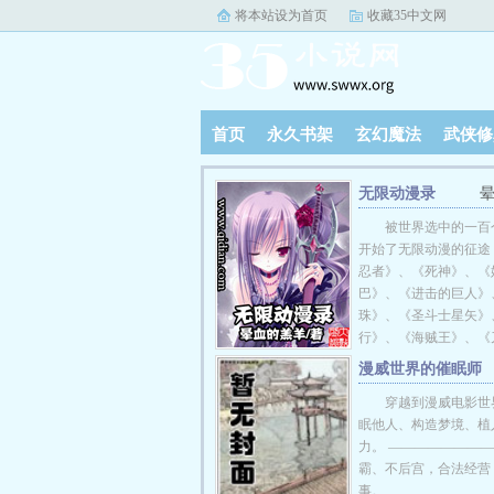
将本站设为首页
收藏35中文网
首页
永久书架
玄幻魔法
武侠修
无限动漫录
被世界选中的一百
开始了无限动漫的征途
忍者》、《死神》、《
巴》、《进击的巨人》
珠》、《圣斗士星矢》
行》、《海贼王》、《
域》、《学园默示录》
漫威世界的催眠师
冠》、《高达SEED》
穿越到漫威电影世
年》、《零度战姬》、
眠他人、构造梦境、植
不爱受伤》、《鹡鸰女
力。 ————————
京暗鸦》、《魔法战争
霸、不后宫，合法经营
高校》、《吸血鬼骑士
事。
《Fate/Style》等等