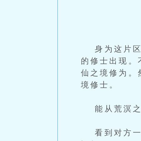
身为这片区域
的修士出现。
仙之境修为。
境修士。
能从荒溟之
看到对方一击