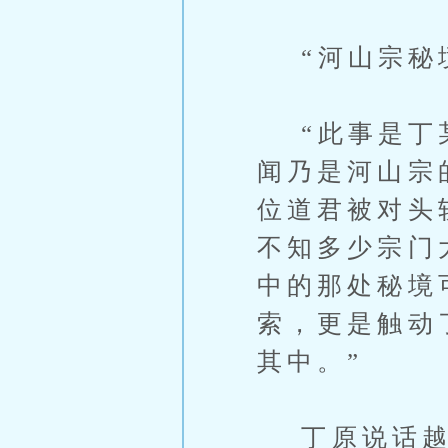
“河山宗秘境
“此事是丁某
闻乃是河山宗
位道君被对头
不知多少宗门
中的那处秘境
索，更是触动
其中。”
丁原说话越来