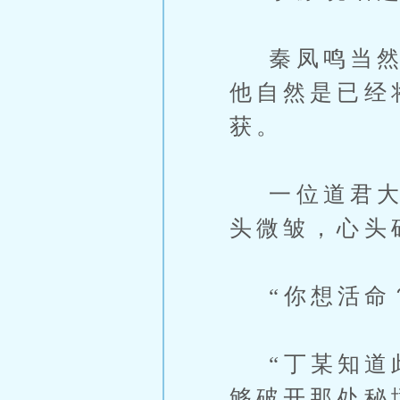
秦凤鸣当然知
他自然是已经
获。
一位道君大能
头微皱，心头
“你想活命？
“丁某知道此
够破开那处秘