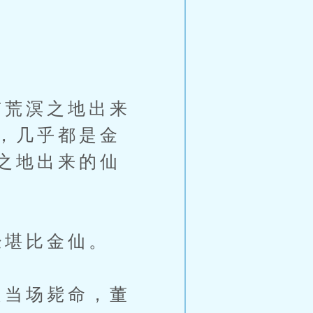
荒溟之地出来
，几乎都是金
之地出来的仙
堪比金仙。
当场毙命，董