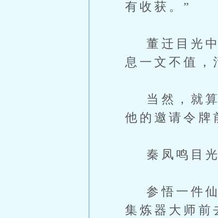
有收获。”
董迁目光中满
息一文不值，
当然，就算秦
他的邀请令牌
秦凤鸣目光
参悟一件仙器
集炼器大师前