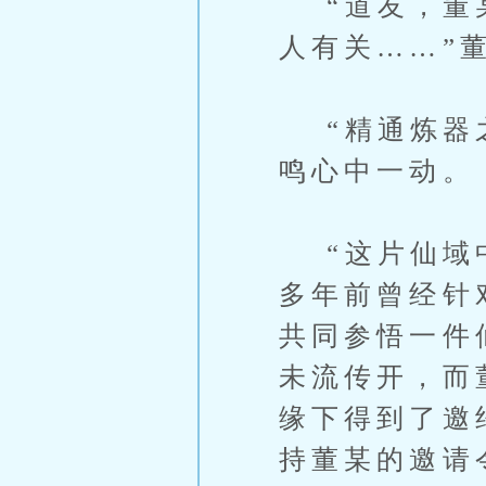
“道友，董某
人有关……”
“精通炼器之
鸣心中一动。
“这片仙域中
多年前曾经针
共同参悟一件
未流传开，而
缘下得到了邀
持董某的邀请