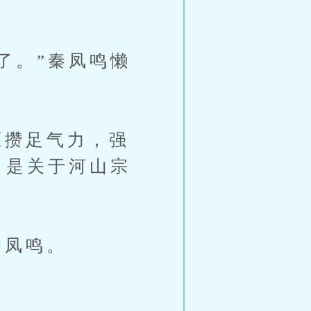
了。”秦凤鸣懒
攒足气力，强
，是关于河山宗
秦凤鸣。