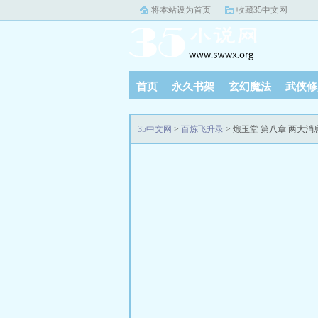
将本站设为首页
收藏35中文网
首页
永久书架
玄幻魔法
武侠修
35中文网
>
百炼飞升录
> 煅玉堂 第八章 两大消