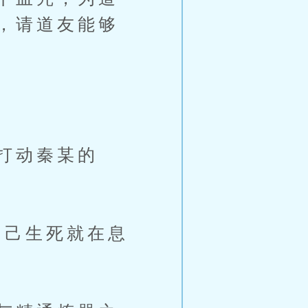
，请道友能够
打动秦某的
己生死就在息