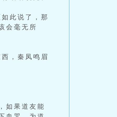
如此说了，那
该会毫无所
西，秦凤鸣眉
，如果道友能
下血咒，为道