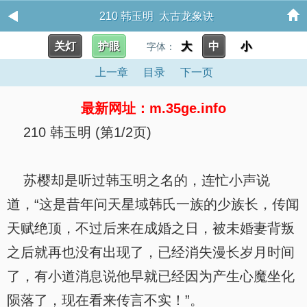
210 韩玉明 太古龙象诀
关灯
护眼
大
中
小
字体：
上一章
目录
下一页
最新网址：m.35ge.info
210 韩玉明 (第1/2页)
苏樱却是听过韩玉明之名的，连忙小声说
道，“这是昔年问天星域韩氏一族的少族长，传闻
天赋绝顶，不过后来在成婚之日，被未婚妻背叛
之后就再也没有出现了，已经消失漫长岁月时间
了，有小道消息说他早就已经因为产生心魔坐化
陨落了，现在看来传言不实！”。