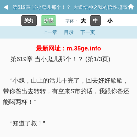
第619章 当小鬼儿那个！？ 大道悟神之我的悟性超高
关灯
护眼
大
中
小
字体：
上一章
目录
下一页
最新网址：m.35ge.info
第619章 当小鬼儿那个！？ (第1/3页)
“小魏，山上的活儿干完了，回去好好歇歇，
带你爸出去转转，有空来S市的话，我跟你爸还
能喝两杯！”
“知道了叔！”