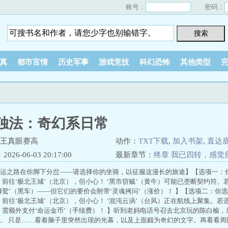
账号：
密码：
真
都市言情
历史军事
游戏竞技
科幻恐怖
其他类型
独法：奇幻系日常
邪王真眼赛高
动作：
TXT下载
,
加入书架
,
直达
26-06-03 20:17:00
最新章节：
终章 我已四转，感觉
运之路在你脚下分岔——请选择你的坐骑，以征服这漫长的旅途】【选项一：你
）前往‘极北王城’（北京），但小心！ ‘黑市窃贼’（黄牛）可能已垄断契约符。
狮鹫’（黑车）——但它们的要价会附带‘灵魂拷问’（涨价）！ 】【选项二：你选
）前往‘极北王城’（北京），但小心！ ‘混沌云涡’（台风）正在航线上聚集。若
，需额外支付‘命运金币’（手续费）！ 】听到老妈电话号召去北京玩的陈白榆
。 只是……看着脑子里突然出现的光幕，以及上面颇为奇幻的文字。再看看周