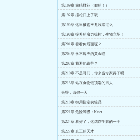
第189章 完结撒花（假的！）
第192章 撞枪口上了哦
第195章 这里被霸王龙践踏过么
第198章 提升的魔力操控，生物立场！
第201章 看看你后面呢？
第204章 永不熄灭的黄金瞳
第207章 我避他锋芒？
第210章 不是哥们，你来当专家得了呗
第213章 站在食物链顶端的男人
头昏，请假一天
第218章 御用指定实验品
第221章 危险等级：Keter
第224章 看好了，这熠熠生辉的一手
第227章 真正的天才