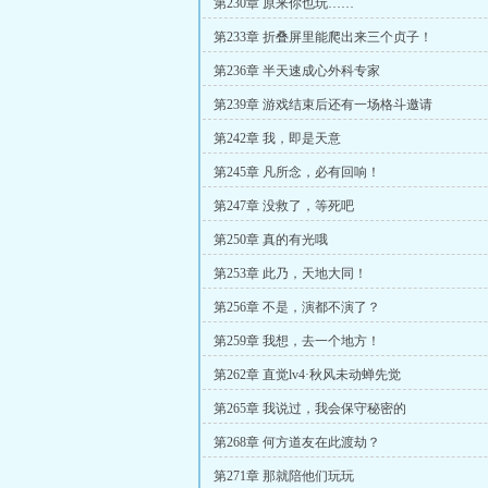
第230章 原来你也玩……
第233章 折叠屏里能爬出来三个贞子！
第236章 半天速成心外科专家
第239章 游戏结束后还有一场格斗邀请
第242章 我，即是天意
第245章 凡所念，必有回响！
第247章 没救了，等死吧
第250章 真的有光哦
第253章 此乃，天地大同！
第256章 不是，演都不演了？
第259章 我想，去一个地方！
第262章 直觉lv4·秋风未动蝉先觉
第265章 我说过，我会保守秘密的
第268章 何方道友在此渡劫？
第271章 那就陪他们玩玩