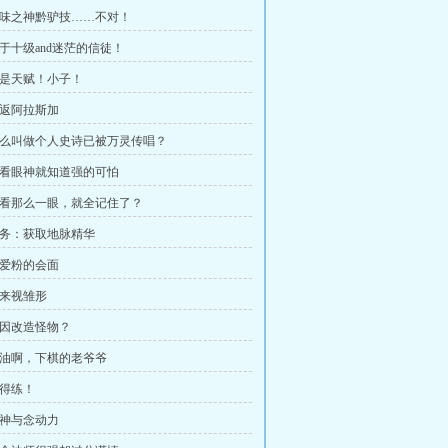
 渎味之神黔驴技……不对！
终于十级and迷茫的信徒！
 这是天赋！小子！
重返阿拉斯加
 什么叫做个人史诗已被万灵传唱？
 只看眼神就知道强的可怕
 你看那么一眼，就全记住了？
 任务：获取地脉精华
真爱粉的会面
未来视雏形
 基因改造怪物？
 加油啊，下棋的老爷爷
还得练！
阳神与念动力