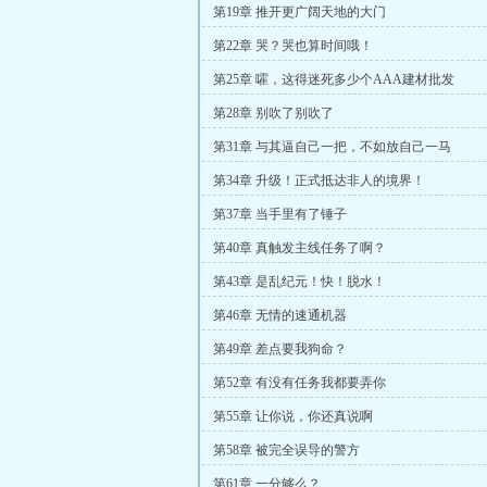
第19章 推开更广阔天地的大门
第22章 哭？哭也算时间哦！
第25章 嚯，这得迷死多少个AAA建材批发
第28章 别吹了别吹了
第31章 与其逼自己一把，不如放自己一马
第34章 升级！正式抵达非人的境界！
第37章 当手里有了锤子
第40章 真触发主线任务了啊？
第43章 是乱纪元！快！脱水！
第46章 无情的速通机器
第49章 差点要我狗命？
第52章 有没有任务我都要弄你
第55章 让你说，你还真说啊
第58章 被完全误导的警方
第61章 一分够么？