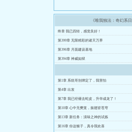
活没有异样的
………………
了：以往追求
于天上【标签
《唯我独法：奇幻系
终章 我已四转，感觉良好！
第399章 无限精彩的诸天万界
第396章 月面建设基地
第394章 神威如狱
第1章 系统哥别绑定了，我害怕
第4章 出发
第7章 我已经褪去蛇皮，升华成龙了！
第10章 心中无樊笼，振翅皆苍穹
第13章 新任务：渎味之神的试炼
第16章 你这猴子，真令我欢喜