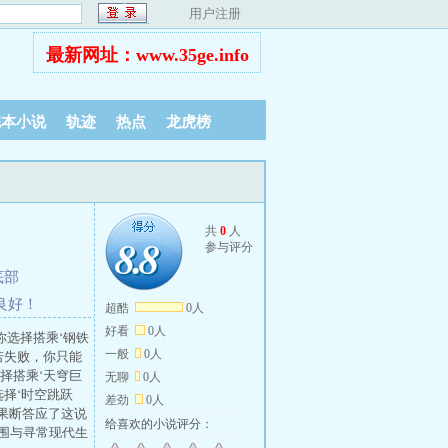
用户注册
最新网址：www.35ge.info
完本小说
轨迹
热点
龙虎榜
共
0
人
8.8
8.8
参与评分
底部
良好！
超酷
0人
好看
0人
选择搭乘‘钢铁
一般
0人
若失败，你只能
择搭乘‘天穹巨
无聊
0人
选择‘时空跳跃
差劲
0人
，果断答应了这说
给喜欢的小说评分：
围与寻常现代生