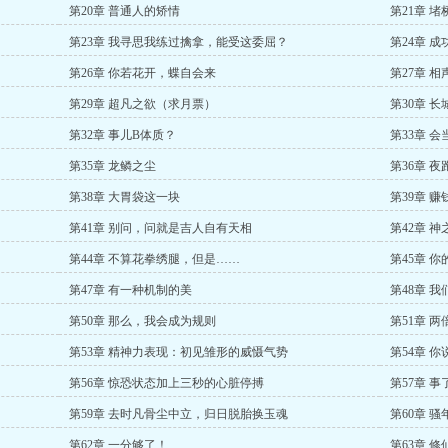
第20章 普通人的矫情
第21章 
第23章 我寻思我练过擒拿，能受这委屈？
第24章 
第26章 你若花开，蝶自会来
第27章 
第29章 超凡之欲（求月票）
第30章 
第32章 事儿B体质？
第33章 
第35章 龙鳞之尘
第36章 
第38章 大胃袋这一块
第39章 
第41章 别问，问就是吉人自有天相
第42章 神
第44章 不算花拳绣腿，但是……
第45章 
第47章 有一种机制的美
第48章 
第50章 那么，我会成为规则
第51章 
第53章 精神力表现：初见雏形的威慑气势
第54章 
第56章 惊恐状态加上三秒的心脏停搏
第57章 
第59章 去时凡骨尘中立，归日脱胎换玉魂
第60章 
第62章 一分够了！
第63章 