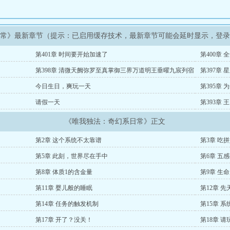
环境。 陈白榆不由得面色一变。坏了！我成火子哥了？那种事情不要啊！！！
…………………………当身处平凡都市中的陈白榆获得了画风截然不同的奇幻
的东西此刻都只是浮云。 包括金钱、事业在内的一切都失去了意义。因为从今
：唯我独法、轻松、无敌、日常、探索成长、嘴硬的系统】
日常》最新章节（提示：已启用缓存技术，最新章节可能会延时显示，登
第401章 时间要开始加速了
第400章 
第398章 清微天阙弥罗至真掌御三界万道明王垂曜九宸列宿
第397章 
腾辉星之龙君
今日生日，爽玩一天
第395章
请假一天
第393章
《唯我独法：奇幻系日常》正文
第2章 这个系统不太靠谱
第3章 吃
第5章 此刻，世界尽在手中
第6章 五
第8章 体质1的含金量
第9章 生
第11章 婴儿般的睡眠
第12章 
第14章 任务的触发机制
第15章 
第17章 开了？没关！
第18章 