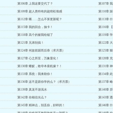
第106章 上我这要交代了？
第107章 
第109章 超人类特有的超绝松弛感
第110章 
第112章 嘶……怎么不算更新呢？
第113章 
第115章 我的回合，抽卡！
第116章
第118章 高个的被我给锯了
第119章 
第121章 兄弟别搞！
第122章
第124章 何故前踞而后恭（求月票）
第125章 
第127章 心之所至，万象显化！
第128章
第130章 蝼蚁，敢夺本座机缘？！
第131章
第133章 系统：我来助你！
第134章
第136章 这不是跟你学的么？（求月票）
第137章
第139章 真龙不游浅水
第140章
第142章 你相信光么？
第143章 
第145章 精神点，别丢份，好样的！
第146章