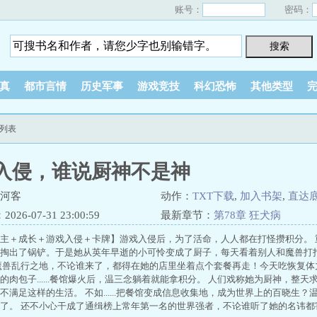
账号：
密码：
真
都市言情
历史军事
游戏竞技
科幻恐怖
其他类型
节列表
入侵，谁说厨神不是神
绛河客
动作：
TXT下载
,
加入书架
,
直达
26-07-31 23:00:59
最新章节：
第78章 狂犬病
女主＋成长＋游戏入侵＋卡牌】游戏入侵后，为了活命，人人都在打怪攒积分。
却掏出了锅铲。于是她从英年早逝的小可怜变成了厨子，每天看着别人和魔兽打
魔兽乱行之地，不论谁来了，都得在她的店里坐着点个套餐再走！今天吃恢复体
的肉包子......餐馆爆火后，温三念躺着就能拿积分。 人们戏称她为厨神，整天
不满足这样的生活。 不如......把餐馆变成信息收集地，成为世界上的百晓生？
了。 还不小心干成了通缉榜上常年第一名的世界强者，不论谁听了她的名讳都