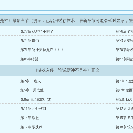
不是神呢？
不是神》最新章节（提示：已启用缓存技术，最新章节可能会延时显示，
第77章 她的狗不跳了
第76章 
第74章 能力
第73章 
第71章 这小男孩是它！！！
第70章卷
第68章结盟
第67章阿
《游戏入侵，谁说厨神不是神》正文
第2章 ：鹿人
第3章：魔
第5章：周成兰
第6章 鬼
第8章 鬼面蜘蛛（3）
第9章 我
第11章 治疗伤口
第12章 计
第14章 砍他！
第15章 
第17章 双头狗
第18章 