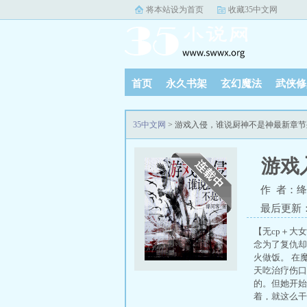
将本站设为首页
收藏35中文网
首页
永久书架
玄幻魔法
武侠修
35中文网
> 游戏入侵，谁说厨神不是神最新章
游戏
作 者：
最后更新：20
【无cp＋大
念为了复仇
火做饭。 在
天吃治疗伤口
的。但她开始
着，就这么干