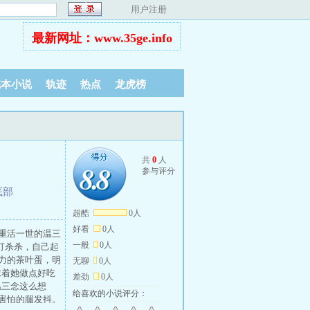
用户注册
最新网址：www.35ge.info
完本小说
轨迹
热点
龙虎榜
共
0
人
8.8
8.8
参与评分
底部
超酷
0人
好看
0人
 重活一世的温三
一般
0人
打杀杀，自己起
力的茶叶蛋，明
无聊
0人
求着她做点好吃
差劲
0人
温三念这么想
给喜欢的小说评分：
害怕的腿发抖。