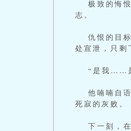
极致的悔恨
志。
仇恨的目标模
处宣泄，只剩
“是我……是
他喃喃自语，
死寂的灰败。
下一刻，在所