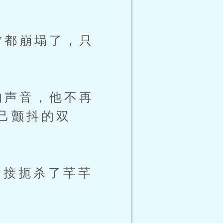
”都崩塌了，只
的声音，他不再
己颤抖的双
接扼杀了芊芊