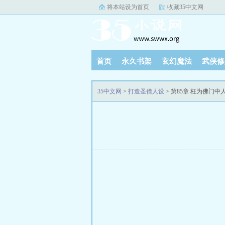
将本站设为首页
收藏35中文网
首页
永久书架
玄幻魔法
武侠修
35中文网
>
打造圣僧人设
> 第85章 枉为佛门中