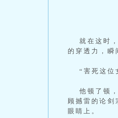
就在这时，了
的穿透力，瞬
“害死这位女
他顿了顿，目
顾撼雷的论剑
眼睛上。