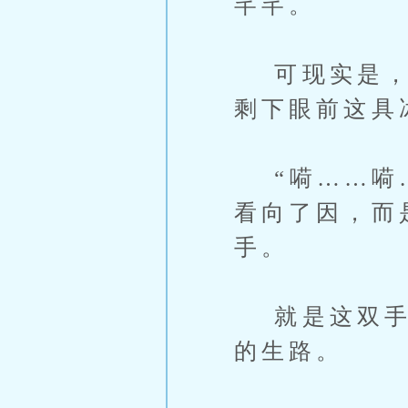
芊芊。
可现实是，因
剩下眼前这具
“嗬……嗬…
看向了因，而
手。
就是这双手，
的生路。