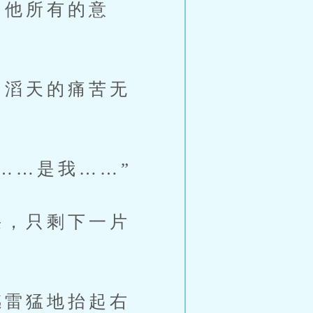
他所有的意
滔天的痛苦无
……是我……”
，只剩下一片
雷猛地抬起右