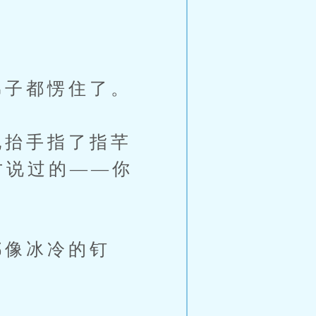
子都愣住了。
抬手指了指芊
才说过的——你
像冰冷的钉