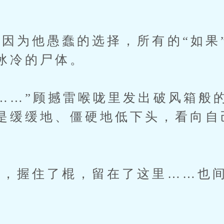
为他愚蠢的选择，所有的“如果
冰冷的尸体。
…”顾撼雷喉咙里发出破风箱般
是缓缓地、僵硬地低下头，看向自
握住了棍，留在了这里……也间