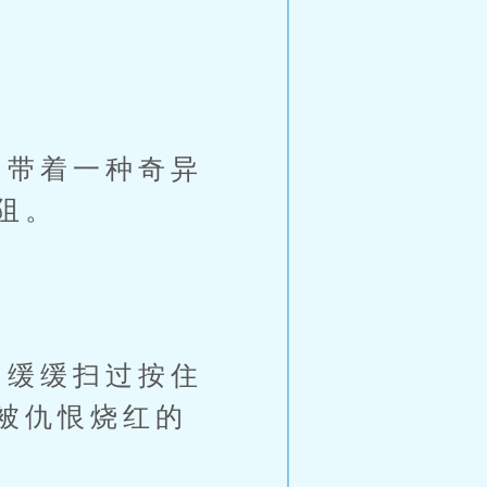
带着一种奇异
阻。
缓缓扫过按住
被仇恨烧红的