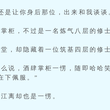
是让你身后那位，出来和我谈谈
掌柜，不过是一名炼气八层的修
堂，却隐藏着一位筑基四层的修
说，酒肆掌柜一愣，随即哈哈笑
在下佩服。”
江离却也是一愣。