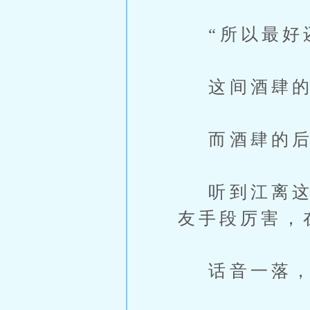
“所以最好还
这间酒肆的
而酒肆的后
听到江离这么
友手段厉害，
话音一落，