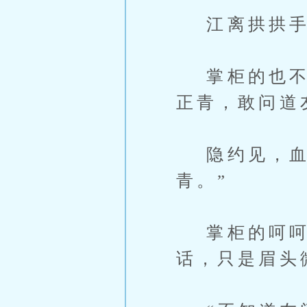
江离拱拱手：
掌柜的也不回
正青，敢问道
隐约见，血光
青。”
掌柜的呵呵
话，只是眉头