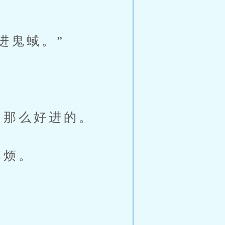
进鬼蜮。”
那么好进的。
麻烦。