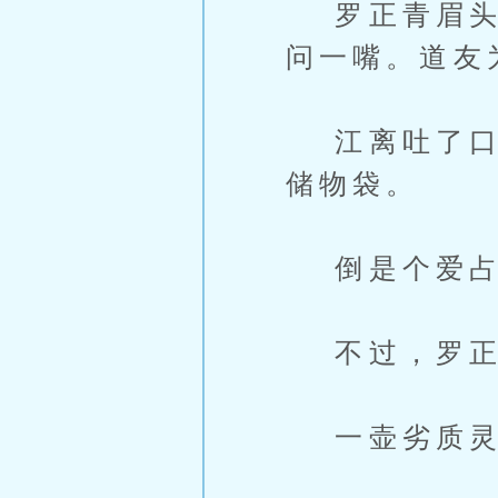
罗正青眉头微
问一嘴。道友
江离吐了口唾
储物袋。
倒是个爱占
不过，罗正
一壶劣质灵