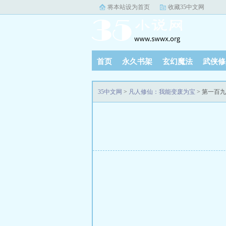
将本站设为首页
收藏35中文网
首页
永久书架
玄幻魔法
武侠修
35中文网
>
凡人修仙：我能变废为宝
> 第一百