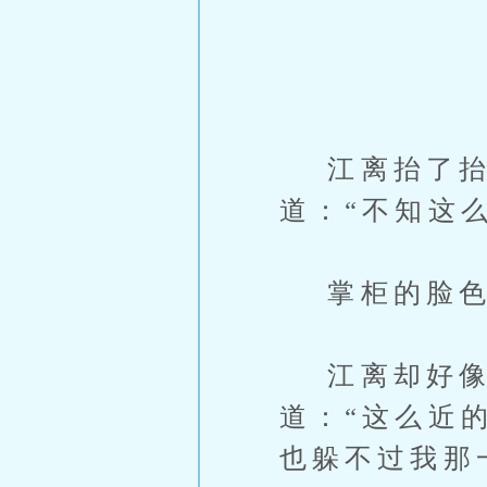
江离抬了抬眼
道：“不知这
掌柜的脸色微
江离却好像
道：“这么近
也躲不过我那