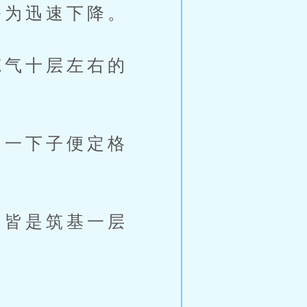
为迅速下降。
气十层左右的
一下子便定格
皆是筑基一层