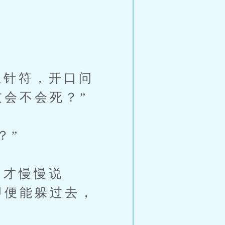
针符，开口问
友会不会死？”
？”
才慢慢说
即便能躲过去，