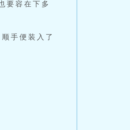
也要容在下多
顺手便装入了