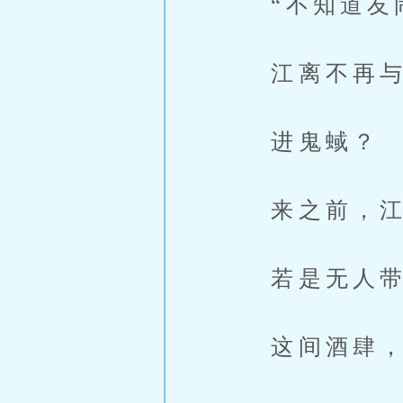
“不知道友闹
江离不再与之
进鬼蜮？
来之前，江离
若是无人带
这间酒肆，