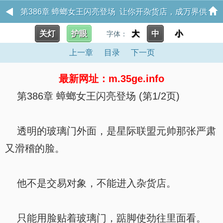
第386章 蟑螂女王闪亮登场 让你开杂货店，成万界供
关灯
护眼
大
中
小
字体：
货商了？
上一章
目录
下一页
最新网址：m.35ge.info
第386章 蟑螂女王闪亮登场 (第1/2页)
透明的玻璃门外面，是星际联盟元帅那张严肃
又滑稽的脸。
他不是交易对象，不能进入杂货店。
只能用脸贴着玻璃门，踮脚使劲往里面看。