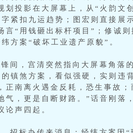
规划投影在大屏幕上，从“火韵文创
字字紧扣九运趋势；图宏则直接展
扬言“用钱砸出标杆项目”；修诚则
经纬方案“破坏工业遗产原貌”。
锋间，宫清突然指向大屏幕角落的
团的镇煞方案，看似强硬，实则违
，正南离火遇金反耗，恐生事故；
地气，更是自断财路。”话音刚落
议论声四起。
招标办传来消息：经纬方案因“