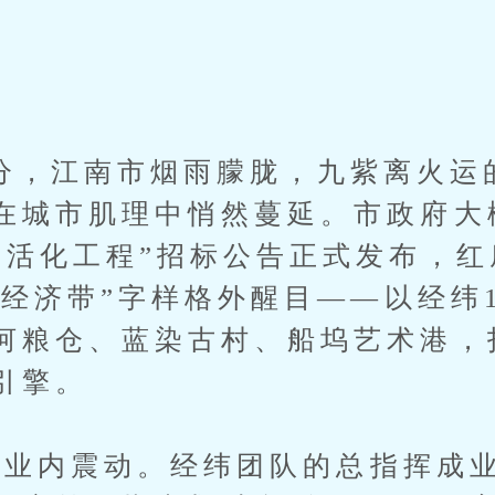
分，江南市烟雨朦胧，九紫离火运
在城市肌理中悄然蔓延。市政府大
产活化工程”招标公告正式发布，
合经济带”字样格外醒目——以经纬1
河粮仓、蓝染古村、船坞艺术港，
引擎。
内震动。经纬团队的总指挥成业