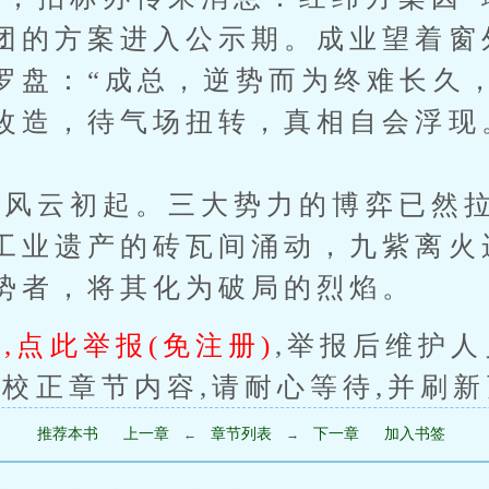
团的方案进入公示期。成业望着窗
罗盘：“成总，逆势而为终难长久
改造，待气场扭转，真相自会浮现
云初起。三大势力的博弈已然拉
工业遗产的砖瓦间涌动，九紫离火
势者，将其化为破局的烈焰。
,点此举报(免注册)
,举报后维护
校正章节内容,请耐心等待,并刷
推荐本书
上一章
章节列表
下一章
加入书签
←
→