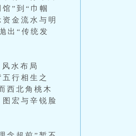
馆”到“巾帼
示资金流水与明
抛出“传统发
风水布局
背五行相生之
而西北角桃木
，图宏与辛锐脸
理念超前”暂不