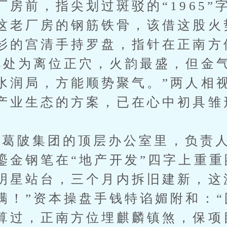
房前，指尖划过斑驳的“1965”
这老厂房的钢筋铁骨，该借这股火
衫的宫清手持罗盘，指针在正南方
此处为离位正穴，火韵最盛，但金
水润局，方能顺势聚气。”两人相
产业生态的方案，已在心中初具雏
陂集团的顶层办公室里，负责人
鎏金钢笔在“地产开发”四字上重重
明星站台，三个月内拆旧建新，这
满！”资本操盘手钱特谄媚附和：
算过，正南方位埋麒麟镇煞，保项