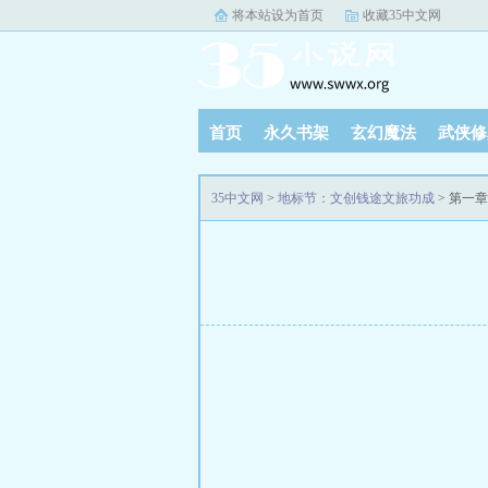
将本站设为首页
收藏35中文网
首页
永久书架
玄幻魔法
武侠修
35中文网
>
地标节：文创钱途文旅功成
> 第一