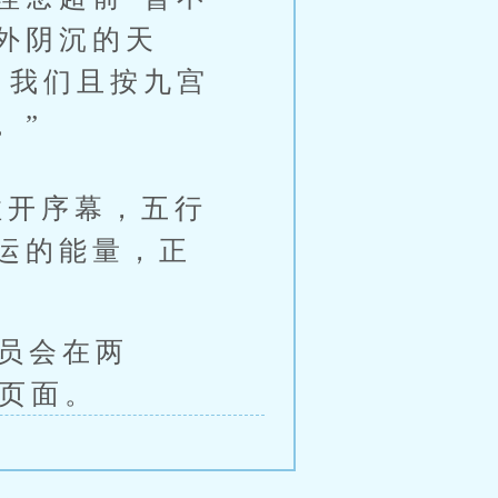
外阴沉的天
，我们且按九宫
。”
开序幕，五行
运的能量，正
人员会在两
新页面。