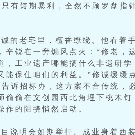
中只有短期暴利，全然不顾罗盘指
诚的老宅里，檀香缭绕。他看着手
，辛锐在一旁煽风点火：“修老，
道，工业遗产哪能搞什么非遗研学
又能保住咱们的利益。”修诚缓缓
“告诉招标办，这方案不合传统，
师偷偷在文创园西北角埋下桃木钉
操作的阻挠悄然启动。
说明会如期举行。成业身着西装