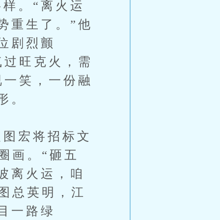
字样。“离火运
势重生了。”他
位剧烈颤
气过旺克火，需
视一笑，一份融
形。
图宏将招标文
圈画。“砸五
波离火运，咱
“图总英明，江
目一路绿