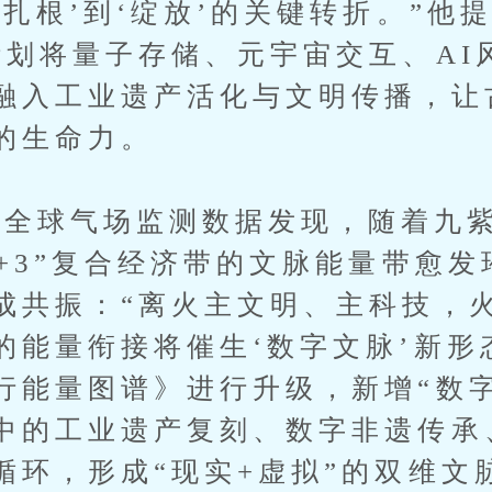
扎根’到‘绽放’的关键转折。”他
计划将量子存储、元宇宙交互、AI
融入工业遗产活化与文明传播，让
的生命力。
全球气场监测数据发现，随着九紫
1+3”复合经济带的文脉能量带愈
成共振：“离火主文明、主科技，
的能量衔接将催生‘数字文脉’新形
行能量图谱》进行升级，新增“数字
中的工业遗产复刻、数字非遗传承
循环，形成“现实+虚拟”的双维文