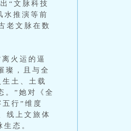
提出“文脉科技
风水推演等前
古老文脉在数
离火运的逼
发璀璨，且与全
火生土、土载
态。”她对《全
五行”维度
、线上文旅体
脉生态。