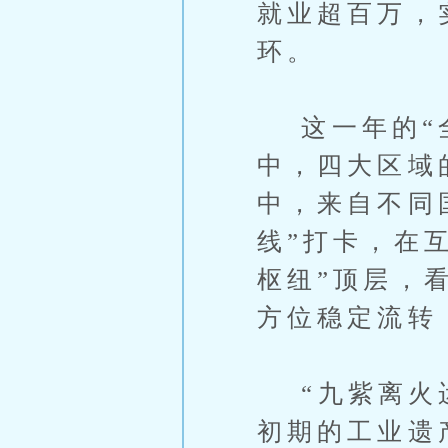
就业超百万，
环。
这一年的“全
中，四大区域
中，来自不同
线”打卡，在
枢纽”顶层，
方位稳定流转
“九紫离火运
初期的工业遗