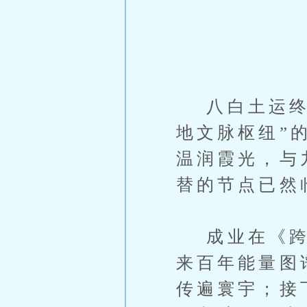
八白土运终章
地文脉枢纽”
温润霞光，与
替的节点已然
成业在《跨运
来百年能量图
传遍寰宇；接