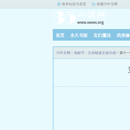
将本站设为首页
收藏35中文网
首页
永久书架
玄幻魔法
武侠修
35中文网
>
地标节：文创钱途文旅功成
> 第十