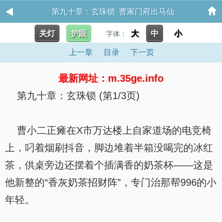
第九十章：玄珠锁 曹家门府出马仙
关灯
护眼
大
中
小
字体：
上一章
目录
下一页
最新网址：m.35ge.info
第九十章：玄珠锁 (第1/3页)
曹小二正瘫在X市万达楼上自家道场的电竞椅
上，叼着烟刷抖音，脚边堆着半箱没喝完的冰红
茶，供桌旁边还摆着个插满香的奶茶杯——这是
他新整的“香灰奶茶招财阵”，专门治那帮996的小
年轻。