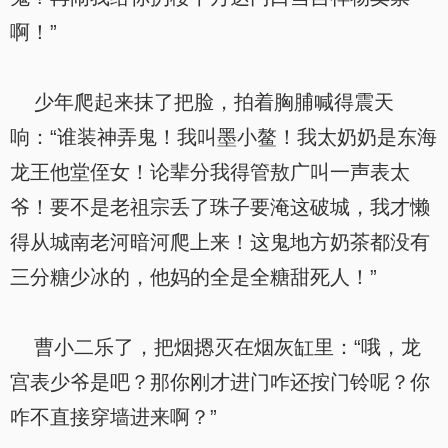
啊！”
少年爬起来抹了把脸，拍着胸脯喊得震天
响：“谁装神弄鬼！我叫墨小鳌！我太奶奶是东海
龙王他堂侄女！论辈分我得管敖广叫一声表太
爷！要不是老祖宗丢了珠子要淹这破城，我才懒
得从城南老河暗河爬上来！这鬼地方奶茶都没有
三分糖少冰的，他妈的全是全糖甜死人！”
曹小二乐了，把烟摁灭在烟灰缸里：“哦，龙
宫表少爷是吧？那你刚才进门咋还按门铃呢？你
咋不直接穿墙进来啊？”