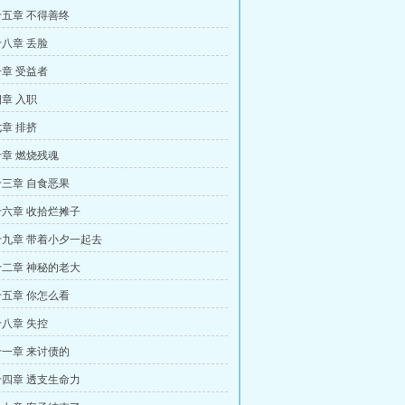
五章 不得善终
八章 丢脸
章 受益者
章 入职
章 排挤
章 燃烧残魂
三章 自食恶果
六章 收拾烂摊子
九章 带着小夕一起去
二章 神秘的老大
五章 你怎么看
八章 失控
一章 来讨债的
四章 透支生命力