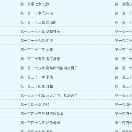
第一百零七章 试探
第一百零八
第一百一十章 范玮玮
第一百一十
第一百一十三章 自愿的
第一百一十
第一百一十六章 哄骗答应
第一百一十
第一百一十九章 拒绝
第一百二十
第一百二十二章 皮囊
第一百二十
第一百二十五章 鬼王昆穹
第一百二十
第一百二十八章 突然出现的清冷男子
第一百二十
第一百三十一章 求饶
第一百三十
第一百三十四章 真相
第一百三十
第一百三十七章 三天之内，劫难必至
第一百三十
第一百四十章 关联
第一百四十
第一百四十三章 既得利益者
第一百四十
第一百四十六章 始作俑者
第一百四十