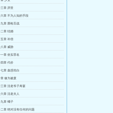
章 少安
三章 厌世
六章 不为人知的手段
九章 唇枪舌战
二章 结婚
五章 补偿
八章 威胁
一章 坐实罪名
四章 代价
七章 蛊惑坦白
章 修为被废
三章 沈老爷子寿宴
六章 沈老夫人
九章 镯子
二章 绝对没有任何的问题