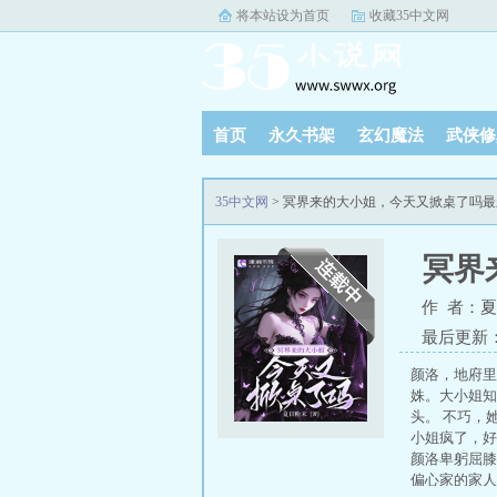
将本站设为首页
收藏35中文网
首页
永久书架
玄幻魔法
武侠修
35中文网
> 冥界来的大小姐，今天又掀桌了吗
冥界
作 者：
最后更新：20
颜洛，地府里
姝。大小姐知
头。 不巧，
小姐疯了，好
颜洛卑躬屈
偏心家的家