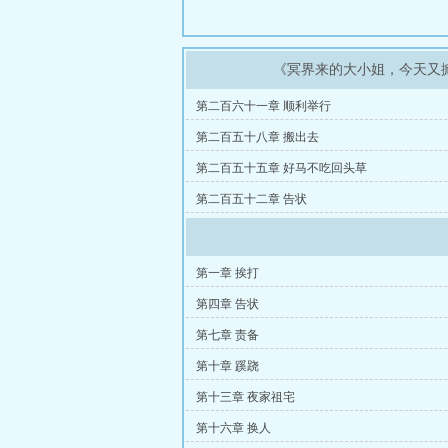
男子。 初见
命。 第三次
《冥界来的大小姐，今天又
第二百六十一章 顺利举行
第二百五十八章 搬出去
第二百五十五章 好马不吃回头草
第二百五十二章 告状
第一章 挨打
第四章 告状
第七章 责备
第十章 蹊跷
第十三章 夜家祖宅
第十六章 换人