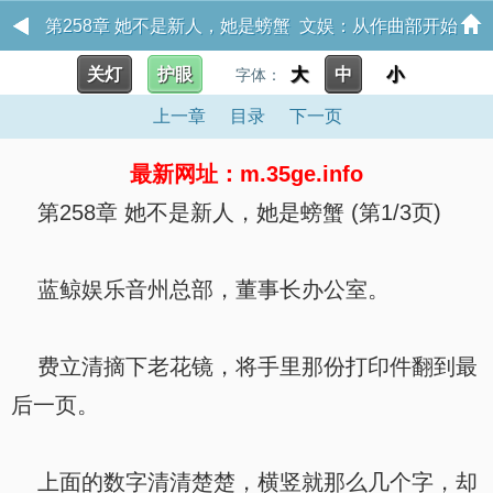
第258章 她不是新人，她是螃蟹 文娱：从作曲部开始
关灯
护眼
大
中
小
字体：
横扫蓝星
上一章
目录
下一页
最新网址：m.35ge.info
第258章 她不是新人，她是螃蟹 (第1/3页)
蓝鲸娱乐音州总部，董事长办公室。
费立清摘下老花镜，将手里那份打印件翻到最
后一页。
上面的数字清清楚楚，横竖就那么几个字，却