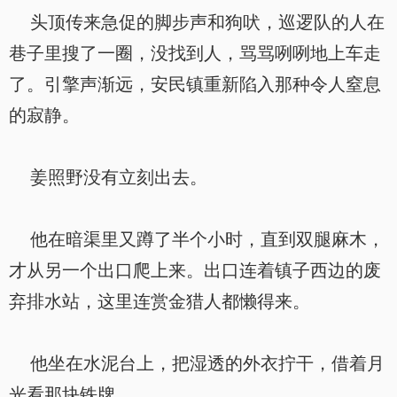
头顶传来急促的脚步声和狗吠，巡逻队的人在
巷子里搜了一圈，没找到人，骂骂咧咧地上车走
了。引擎声渐远，安民镇重新陷入那种令人窒息
的寂静。
姜照野没有立刻出去。
他在暗渠里又蹲了半个小时，直到双腿麻木，
才从另一个出口爬上来。出口连着镇子西边的废
弃排水站，这里连赏金猎人都懒得来。
他坐在水泥台上，把湿透的外衣拧干，借着月
光看那块铁牌。