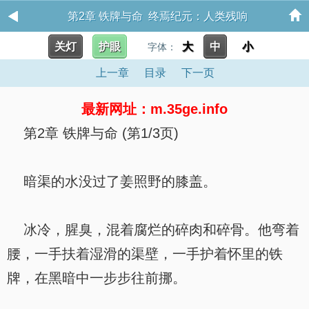
第2章 铁牌与命 终焉纪元：人类残响
关灯
护眼
大
中
小
字体：
上一章
目录
下一页
最新网址：m.35ge.info
第2章 铁牌与命 (第1/3页)
暗渠的水没过了姜照野的膝盖。
冰冷，腥臭，混着腐烂的碎肉和碎骨。他弯着
腰，一手扶着湿滑的渠壁，一手护着怀里的铁
牌，在黑暗中一步步往前挪。