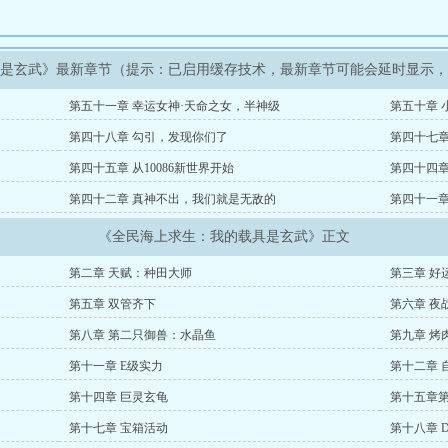
具是玄武》最新章节（提示：已启用缓存技术，最新章节可能会延时显示
第五十一章 幸运女神·天命之女，半神级
第五十章 
第四十八章 勾引，发现你们了
第四十七章
第四十五章 从10086新世界开始
第四十四章
第四十二章 真神不出，我们就是无敌的
第四十一章
《全民海上求生：我的载具是玄武》正文
第二章 天赋：种田大师
第三章 好
第五章 双管齐下
第六章 夜
第八章 第二只御兽：水晶鱼
第九章 烤
第十一章 E级实力
第十二章 
第十四章 巨灵玄龟
第十五章
第十七章 宝箱活动
第十八章 