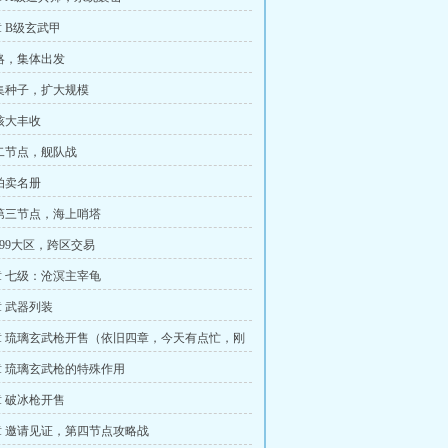
 B级玄武甲
略，集体出发
集种子，扩大规模
核大丰收
二节点，舰队战
拍卖名册
第三节点，海上哨塔
999大区，跨区交易
 七级：沧溟主宰龟
 武器列装
 琉璃玄武枪开售（依旧四章，今天有点忙，刚
 琉璃玄武枪的特殊作用
 破冰枪开售
 邀请见证，第四节点攻略战