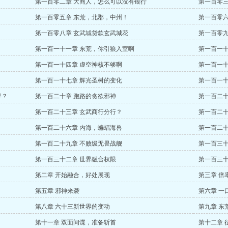
第一百零二章 大商人，怎么可以没有银行
第一百零三
第一百零五章 东荒，北郡，中州！
第一百零六
第一百零八章 玄武城贷款玄武城花
第一百零九
第一百一十一章 东荒，你引狼入室啊
第一百一十
第一百一十四章 虚空神核不够啊
第一百一十
第一百一十七章 辉光圣树的变化
第一百一十
界？
第一百二十章 跑路的贪欲邪神
第一百二十
第一百二十三章 玄武商行分行？
第一百二十
第一百二十六章 内海，蝙蝠海兽
第一百二十
第一百二十九章 不败级无畏战舰
第一百三十
第一百三十二章 世界融合权限
第一百三十
第二章 开始融合，好处展现
第三章 倍
第五章 邪神来袭
第六章 一
第八章 六十三新世界的变动
第九章 东
第十一章 双面间谍，准备斩首
第十二章 