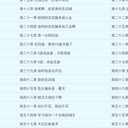
第十五章 主线任务：占领牛头岛
第十六章 
第十八章 老蒋啊，欢迎来到玄武城
第十九章 
第二十一章 狡猾的玄武服务器公会
第二十二章
第二十四章 该死的玄武服务器工会啊
第二十五章
第二十七章 第一次跨区战
第二十八章
第三十章 玄武城，要有SS级天赋了
第三十一章
第三十三章 S级龙血参，方凯突破
第三十四章
第三十六章 S级：赤血玄参
第三十七章
第三十九章 临时拍卖会开启
第四十章 
第四十二章 新的玄武城
第四十三章
第四十五章 恶犬服务器，覆灭
第四十六章
第四十八章 林北大佬拉了啊
第四十九章
第五十一章 你们不买，我也不买
第五十二章
第五十四章 学习成为一个合格的城主
第五十五章
第五十七章 大记忆恢复术
第五十八章