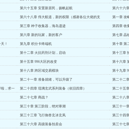
第六十五章 安置新居民，扬帆起航
第六十六章
第六十八章 伟大航道，新的权限（感谢各位大佬的支
第一章 攻
持！）
第三章 种子收集器，海岛遗迹
第四章 收
第六章 新的玩家，新的客户
第七章 晶
一天！
第九章 积分卡终端机
第十章 第
第十二章 火抗药剂计划，启动
第十三章 
第十五章 996大区的改变
第十六章 
第十八章 跨区域交易模块
第十九章 
第二十一章 准备就绪，可以升级了
第二十二章
字啦，求一
第二十四章 琉璃玄武系列装备（依旧四章）
第二十五章
第二十七章 商战？
第二十八章
刚写完）
第三十章 第三阶段，绝对寒潮
第三十一章
第三十三章 飞行御兽玄冰玄凤
第三十四章
第三十六章 高级装备拍卖会
第三十七章