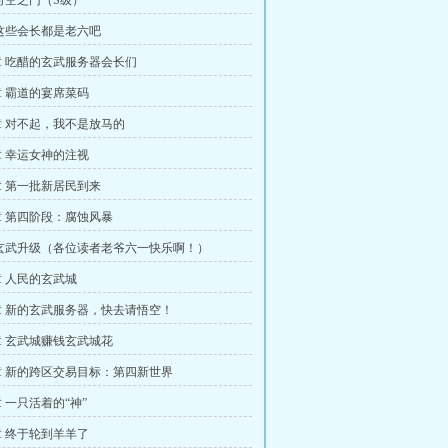
时空之门（S级）
这些会长都是老六吧
 吃醋的玄武服务器会长们
 霸道的宴席菜码
 对不起，我不是放马的
 幸运女神的注视
 第一批新居民到来
 第四阶段：腐蚀风暴
玄武升级（各位读者老爷六一快乐啊！）
 人民的玄武城
 新的玄武服务器，快去请悟空！
 玄武城赚钱玄武城花
 新的跨区交易目标：第四新世界
 一只活着的“神”
 终于轮到羊羊了