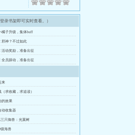
，登录书架即可实时查看。）
小橘子升级，集体buff
 邪神？不过如此
 活动奖励，准备出征
 全员躁动，准备出征
运来
战（求收藏，求追读）
肉的效果
自动收集器
第三只御兽：光翼树
D级海兽