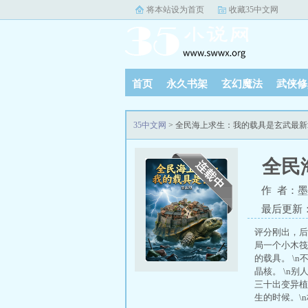
将本站设为首页
收藏35中文网
首页
永久书架
玄幻魔法
武侠修
35中文网
> 全民海上求生：我的载具是玄武最
全民
作 者：
最后更新：20
评分刚出，后
局一个小木筏
的载具。 \
晶核。 \n
三十出变异植
生的时候。\