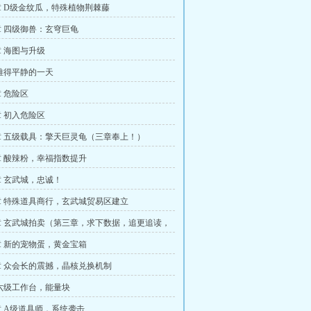
 D级金纹瓜，特殊植物荆棘藤
 四级御兽：玄穹巨龟
 海图与升级
难得平静的一天
 危险区
 初入危险区
 五级载具：擎天巨灵龟（三章奉上！）
 酸辣粉，幸福指数提升
 玄武城，忠诚！
 特殊道具商行，玄武城贸易区建立
 玄武城拍卖（第三章，求下数据，追更追读，
 新的宠物蛋，黄金宝箱
 众会长的震撼，晶核兑换机制
六级工作台，能量块
 A级道具师，系统袭击