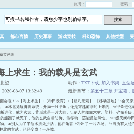
账号：
密码：
真
都市言情
历史军事
游戏竞技
科幻恐怖
其他类型
新章节列表
海上求生：我的载具是玄武
墨北望
动作：
TXT下载
,
加入书架
,
直达
26-08-07 13:32:49
最新章节：
第五十二章 开宝箱，
面会涨！\n【海上求生】+【种田发育】+【超凡元素】+【移动基地】\n全民
。 \n林北觉醒御兽系统，开局一只甲鱼，还是穿越前刚钓上来的。\n甲鱼进化
n不断进化，成为玄武，背后就是一片大陆。\n别人的船靠木材、塑料、碎布升级
别人的船翻了就死了，他的玄武自带防御、能移动、还能反馈属性。 \nS级天赋种
物。\n别人为了半瓶水拼死拼活，他在龟背上种出了一片农场。 \n当所有人还
n林北的玄武，已经变成了一座城。