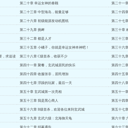
第二十章 幸运女神的眷顾
第二十一章
第二十三章 中型海岛，能量足够
第二十四章
第二十六章 初级能源发动机图纸
第二十七章
第二十九章 挑衅
第三十章 
第三十二章 都是人才
第三十三章
第三十五章 小橘子，你就是幸运女神本神吧！
第三十六章
要，求追读
第三十八章 C级首杀，收获不少
第三十九章
第四十一章 聚餐，玄武城居民的快乐
第四十二章
第四十四章 收服张非，居民增加
第四十五章
第四十七章 浮躁的玩家，最后一天
第四十八章
第五十章 玄武城第一次亮相
第五十一章
一会还有
第五十三章 我是黑心商人
第五十四章
第五十六章 B级首杀，欢迎各位来到玄武城
第五十七章
第五十九章 玄武六级：北海御天龟
第六十章 
第六十二章 招募通告
第六十三章