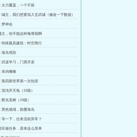
 火力覆盖，一个不留
 城主，我们想要加入玄武城（修改一下数据）
 梦神会
城主，你不能这样侮辱我啊
 特殊载具建筑：时空商行
 海岛塔防
 武道学习，门票开卖
 杀鸡儆猴
 第四新世界第一次拍卖
 混沌开天龟（10级）
 辉光圣树（10级）
 黑色领域，骷髅海岛
 等一下，任务流程异常？
跨区做任务，原来这么简单