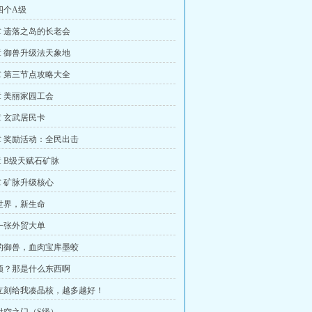
四个A级
 遗落之岛的长老会
 御兽升级法天象地
 第三节点攻略大全
 美丽家园工会
 玄武居民卡
 奖励活动：全民出击
 B级天赋石矿脉
 矿脉升级核心
世界，新生命
一张外贸大单
的御兽，血肉宝库墨蛟
颈？那是什么东西啊
立刻给我凑晶核，越多越好！