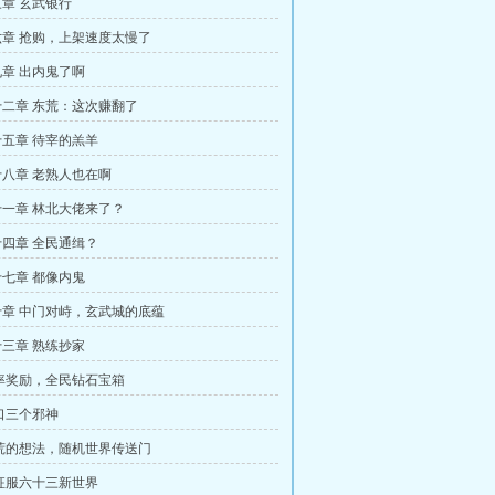
章 玄武银行
章 抢购，上架速度太慢了
章 出内鬼了啊
二章 东荒：这次赚翻了
五章 待宰的羔羊
八章 老熟人也在啊
一章 林北大佬来了？
四章 全民通缉？
七章 都像内鬼
章 中门对峙，玄武城的底蕴
三章 熟练抄家
率奖励，全民钻石宝箱
口三个邪神
荒的想法，随机世界传送门
征服六十三新世界