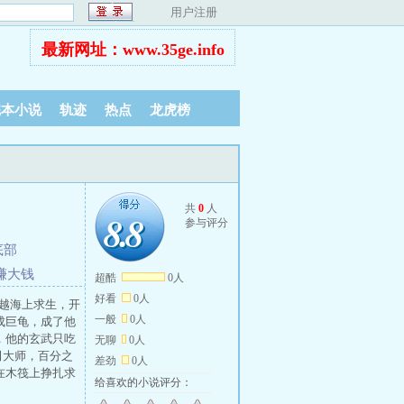
用户注册
最新网址：www.35ge.info
完本小说
轨迹
热点
龙虎榜
共
0
人
8.8
8.8
参与评分
底部
赚大钱
超酷
0人
好看
0人
穿越海上求生，开
一般
0人
成巨龟，成了他
，他的玄武只吃
无聊
0人
田大师，百分之
差劲
0人
在木筏上挣扎求
给喜欢的小说评分：