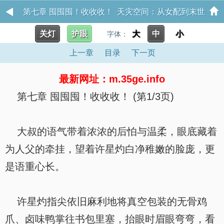
第七章 囤囤囤！收收收！ 天灾空间：从女配到末世
关灯
护眼
大
中
小
字体：
主宰
上一章
目录
下一页
最新网址：m.35ge.info
第七章 囤囤囤！收收收！ (第1/3页)
大叔的语气带着浓浓的后怕与温柔，眼底藏着
为人父的牵挂，望着许星灼白净稚嫩的脸庞，更
是语重心长。
许星灼指尖依旧麻利地将真空包装的无骨鸡
爪、卤味鸭掌往书包里塞，抬眼时眉眼弯弯，看