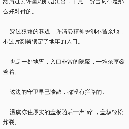
然后赶去许星灼那边汇合，毕竟三阶雪豹不是那
么好对付的。
穿过狼藉的巷道，许清晏精神探测不留余地，
不过片刻就锁定了地牢的入口。
也是一处地窖，入口非常的隐蔽，一堆杂草覆
盖着。
这边的守卫早已溃散，都没有拦路的。
温虞冻住厚实的盖板随后一声“碎”，盖板轻松
炸裂。