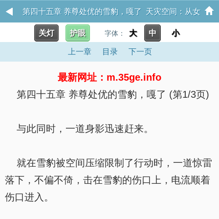
第四十五章 养尊处优的雪豹，嘎了 天灾空间：从女
关灯
护眼
大
中
小
配到末世主宰
字体：
上一章
目录
下一页
最新网址：m.35ge.info
第四十五章 养尊处优的雪豹，嘎了 (第1/3页)
与此同时，一道身影迅速赶来。
就在雪豹被空间压缩限制了行动时，一道惊雷
落下，不偏不倚，击在雪豹的伤口上，电流顺着
伤口进入。