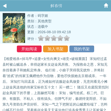
解春情
作者：码字姬
类别：其他类型
状态：连载中
更新：2026-08-10 09:42:18
评分：
开始阅读
加入书架
我的书架
【相爱相杀+掉马甲+追妻+女性向爽文+雄竞+破镜重圆】 宋知经过孟
县时被山贼追杀，幸得赵家长女赵金凤所救。 为报救命之恩，宋知无
奈捏着鼻子和她私定终身。 临行前，小娘子哭得我见犹怜，并将刻
着“拾贰”的传家玉佩赠他作为信物，要他尽快接她去京都成亲。 一年
后。 宋知打马回孟县，正为难如何说服赵金凤做妾，无意间看见小摊
上赵金凤送他的传家宝标价五十文！ 买一赠二！ 随后又在庭院里找到
赵金凤留下的手册，上面赫然写着： 宋知，编号拾贰。权二代、巨
帅、有腹肌、不粘人，很有搞头。但脾气不好，极易恃宠而骄。不如
第九号资助生声音好听。 宋知一气之下把附近的山贼窝给端了，岂料
山贼不打自招，哭着将赵金凤天天逼迫他们追杀俊秀男儿让其捡漏之