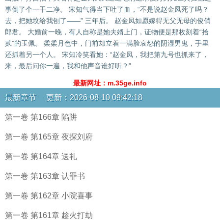
事倒了个一干二净。 宋知气得当下吐了血，“不是说赵金凤死了吗？
去，把她坟给我刨了——” 三年后。 赵金凤如愿嫁得无父无母的俊俏
郎君。 大婚前一晚，有人自称是她夫婿上门，证物便是那枚刻着“拾
贰”的玉佩。 柔柔月色中，门前却立着一满脸哀怨的阴湿男鬼，手里
还抓着另一个人。 宋知冷笑看她：“赵金凤，我把第九号也抓来了，
来，最后问你一遍，我和他声音谁好听？”
最新网址：m.35ge.info
最新章节 更新：2026-08-10 09:42:18
第一卷 第166章 陷阱
第一卷 第165章 夜探刘府
第一卷 第164章 送礼
第一卷 第163章 认罪书
第一卷 第162章 小院喜事
第一卷 第161章 趁火打劫