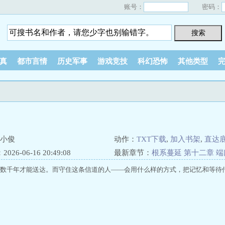
账号：
密码：
真
都市言情
历史军事
游戏竞技
科幻恐怖
其他类型
帝小俊
动作：
TXT下载
,
加入书架
,
直达
26-06-16 20:49:08
最新章节：
根系蔓延 第十二章 端
数千年才能送达。而守住这条信道的人——会用什么样的方式，把记忆和等待