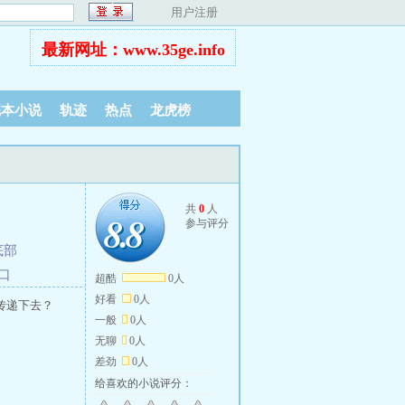
用户注册
最新网址：www.35ge.info
完本小说
轨迹
热点
龙虎榜
共
0
人
8.8
8.8
参与评分
底部
口
超酷
0人
好看
0人
传递下去？
一般
0人
无聊
0人
差劲
0人
给喜欢的小说评分：