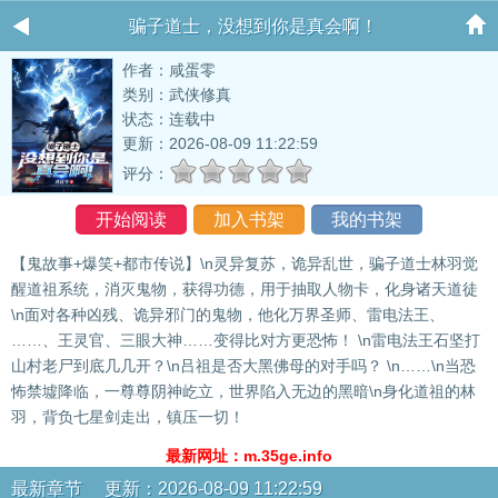
骗子道士，没想到你是真会啊！
作者：咸蛋零
类别：武侠修真
状态：连载中
更新：2026-08-09 11:22:59
评分：
开始阅读
加入书架
我的书架
【鬼故事+爆笑+都市传说】\n灵异复苏，诡异乱世，骗子道士林羽觉
醒道祖系统，消灭鬼物，获得功德，用于抽取人物卡，化身诸天道徒
\n面对各种凶残、诡异邪门的鬼物，他化万界圣师、雷电法王、
……、王灵官、三眼大神……变得比对方更恐怖！ \n雷电法王石坚打
山村老尸到底几几开？\n吕祖是否大黑佛母的对手吗？ \n……\n当恐
怖禁墟降临，一尊尊阴神屹立，世界陷入无边的黑暗\n身化道祖的林
羽，背负七星剑走出，镇压一切！
最新网址：m.35ge.info
最新章节 更新：2026-08-09 11:22:59