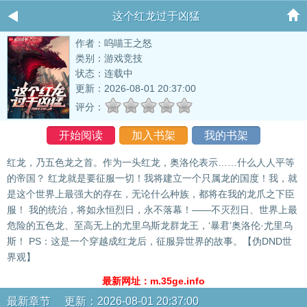
这个红龙过于凶猛
作者：呜喵王之怒
类别：游戏竞技
状态：连载中
更新：2026-08-01 20:37:00
评分：
开始阅读
加入书架
我的书架
红龙，乃五色龙之首。作为一头红龙，奥洛伦表示……什么人人平等
的帝国？ 红龙就是要征服一切！我将建立一个只属龙的国度！我，就
是这个世界上最强大的存在，无论什么种族，都将在我的龙爪之下臣
服！ 我的统治，将如永恒烈日，永不落幕！——不灭烈日、世界上最
危险的五色龙、至高无上的尤里乌斯龙群龙王，‘暴君’奥洛伦·尤里乌
斯！ PS：这是一个穿越成红龙后，征服异世界的故事。【伪DND世
界观】
最新网址：m.35ge.info
最新章节 更新：2026-08-01 20:37:00