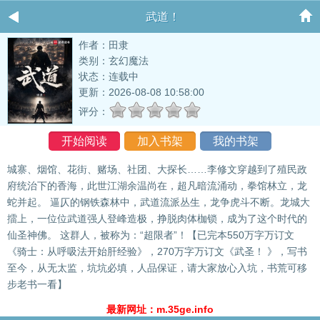
武道！
作者：田隶
类别：玄幻魔法
状态：连载中
更新：2026-08-08 10:58:00
评分：
开始阅读
加入书架
我的书架
城寨、烟馆、花街、赌场、社团、大探长……李修文穿越到了殖民政
府统治下的香海，此世江湖余温尚在，超凡暗流涌动，拳馆林立，龙
蛇并起。 逼仄的钢铁森林中，武道流派丛生，龙争虎斗不断。龙城大
擂上，一位位武道强人登峰造极，挣脱肉体枷锁，成为了这个时代的
仙圣神佛。 这群人，被称为：“超限者”！【已完本550万字万订文
《骑士：从呼吸法开始肝经验》，270万字万订文《武圣！ 》，写书
至今，从无太监，坑坑必填，人品保证，请大家放心入坑，书荒可移
步老书一看】
最新网址：m.35ge.info