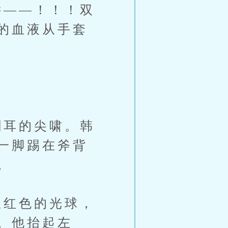
——！！！双
的血液从手套
耳的尖啸。韩
一脚踢在斧背
。
红色的光球，
。他抬起左