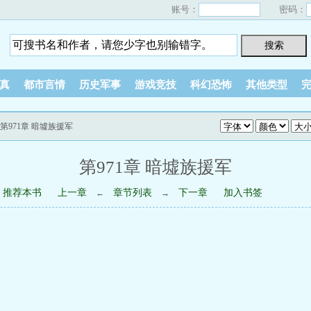
账号：
密码：
真
都市言情
历史军事
游戏竞技
科幻恐怖
其他类型
 第971章 暗墟族援军
第971章 暗墟族援军
推荐本书
上一章
章节列表
下一章
加入书签
←
→