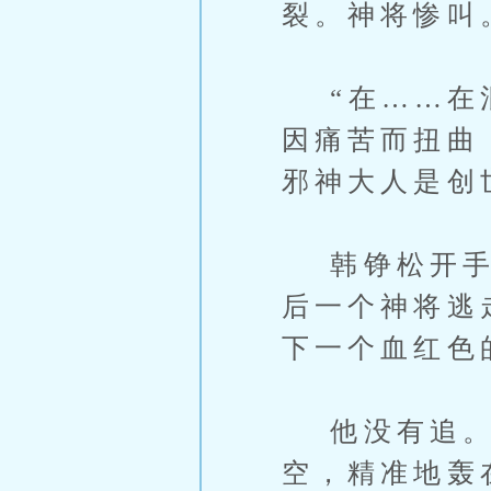
裂。神将惨叫
“在……在混
因痛苦而扭曲
邪神大人是创
韩铮松开手。
后一个神将逃
下一个血红色
他没有追。一
空，精准地轰