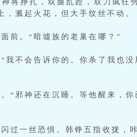
神将挣扎，双腿乱蹬，双刀疯狂
上，溅起火花，但大手纹丝不动。
前。“暗墟族的老巢在哪？”
我不会告诉你的。你杀了我也没
“邪神还在沉睡。等他醒来，你
过一丝恐惧。韩铮五指收拢，咔