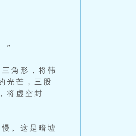
。”
三角形，将韩
的光芒，三股
，将虚空封
慢。这是暗墟