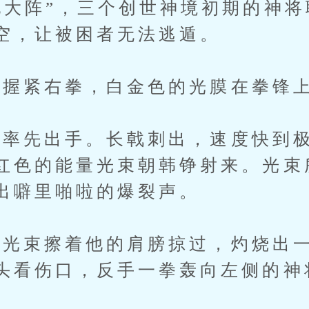
地大阵”，三个创世神境初期的神
空，让被困者无法逃遁。
握紧右拳，白金色的光膜在拳锋
先出手。长戟刺出，速度快到极
红色的能量光束朝韩铮射来。光束
出噼里啪啦的爆裂声。
光束擦着他的肩膀掠过，灼烧出一
头看伤口，反手一拳轰向左侧的神