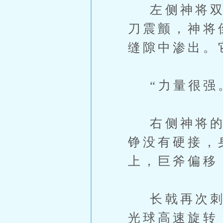
左侧神将双刀
刀震颤，神将
缝隙中渗出。
“力量很强
右侧神将的巨
铮没有硬接，
上，巨斧偏移
长戟再次刺来
光球高速旋转