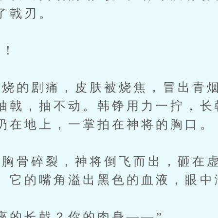
了戟刃。
！
的剧痛，皮肤被烧焦，冒出青烟
抽戟，抽不动。韩铮用力一拧，长
扔在地上，一掌拍在神将的胸口。
骨碎裂，神将倒飞而出，砸在虚
。它的嘴角溢出黑色的血液，眼中
的长戟？你的肉身——”