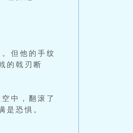
。但他的手纹
戟的戟刃断
空中，翻滚了
满是恐惧。