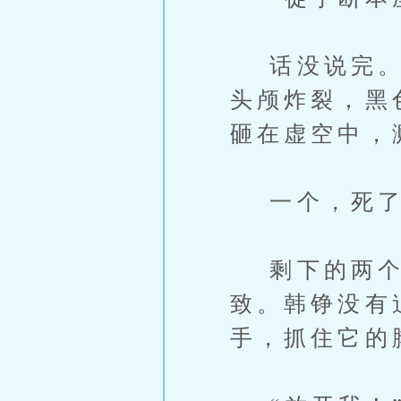
话没说完。韩
头颅炸裂，黑
砸在虚空中，
一个，死了
剩下的两个神
致。韩铮没有
手，抓住它的