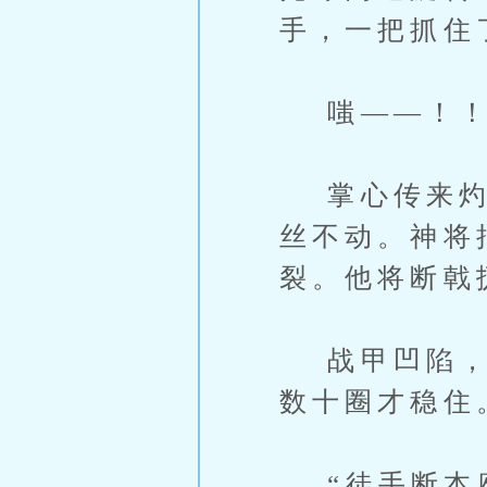
手，一把抓住
嗤——！！
掌心传来灼烧
丝不动。神将
裂。他将断戟
战甲凹陷，胸
数十圈才稳住
“徒手断本座