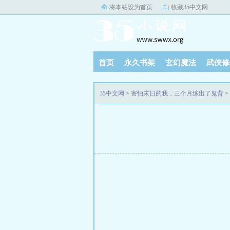
将本站设为首页
收藏35中文网
首页
永久书架
玄幻魔法
武侠修
35中文网
>
害怕末日的我，三个月练出了鬼背
>