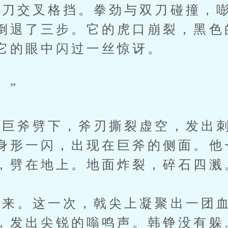
交叉格挡。拳劲与双刀碰撞，嘭
倒退了三步。它的虎口崩裂，黑色
它的眼中闪过一丝惊讶。
。”
斧劈下，斧刃撕裂虚空，发出刺
身形一闪，出现在巨斧的侧面。他
，劈在地上。地面炸裂，碎石四溅
。这一次，戟尖上凝聚出一团血
，发出尖锐的嗡鸣声。韩铮没有躲