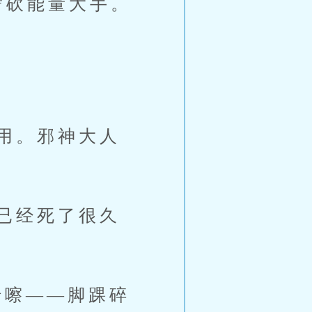
劈砍能量大手。
用。邪神大人
已经死了很久
嚓——脚踝碎