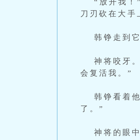
“放开我！”
刀刃砍在大手
韩铮走到它面
神将咬牙。“
会复活我。”
韩铮看着他。
了。”
神将的眼中闪