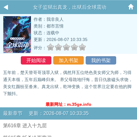
女子监狱出真龙，出狱后全球震动
作者：我非良人
类别：都市言情
状态：连载中
更新：2026-08-07 10:33:35
评分：
开始阅读
加入书架
我的书架
五年前，楚天替哥哥顶罪入狱，偶然拜五位绝色美女师父为师，习得
通天本领，五年后巅峰归来。 养父母跪地忏悔，昔日仇敌磕头求饶，
美女红颜纷至沓来。真龙出狱，乾坤变换，这个世界注定要在他的脚
下颤抖。
最新网址：m.35ge.info
最新章节 更新：2026-08-07 10:33:35
第616章 进入十九层