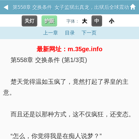
第558章 交换条件 女子监狱出真龙，出狱后全球震动
关灯
护眼
大
中
小
字体：
上一章
目录
下一页
最新网址：m.35ge.info
第558章 交换条件 (第1/3页)
楚天觉得温如玉疯了，竟然打起了界皇的主
意。
而且还是以那种方式，这不仅疯狂，还变态。
“怎么，你觉得我是在痴人说梦？”