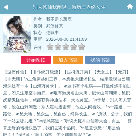
别人修仙我闲逛，游历三界终长生
作者：我不是长颈鹿
类别：武侠修真
状态：连载中
更新：2026-08-08 21:41:09
评分：
开始阅读
加入书架
我的书架
【游历修仙】【非传统升级流】【烂柯流开局】【无女主】【无刀】
【非无脑】\n主角穿越到三界，本想抱大腿求长生，结果发现自己脑
海深处有一本【山海万灵录】。 \n这书有个毛病——打坐修炼不加进
度，闭关注定空手而归。\n唯有游历名山大川，记录山河湖海，见识
妖精鬼怪仙神，就能获得神通法术，天地灵宝。 \n于是，别人闭关苦
修，他在山野闲逛；别人渡劫遭雷劈，他在人间看戏。 \n一路逛，一
路记。\n见天地，见众生，见自己，终得长生。\n “所以，公子，我们
下一站去哪儿逛？”\n纪风笑道：“听说天庭举办仙游大会，而且......算
算王母的蟠桃快熟了，我们去凑个热闹。”\n道童惊恐：“那是偷
吧？！”\n纪风：“顺手的事，怎么能叫偷呢？”\n......