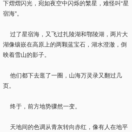
下熠熠闪光，宛如夜空中闪烁的繁星，难怪叫“星
宿海”。
过了星宿海，又飞过扎陵湖和鄂陵湖，两片大
湖像镶嵌在高原上的两颗蓝宝石，湖水澄澈，倒
映着雪山的影子。
他们都下去逛了一圈，山海万灵录又翻过几
页。
终于，前方地势骤然一变。
天地间的色调从青灰转向赤红，像有人在地平